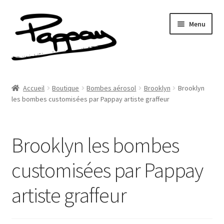
Aller
Aller
Menu
à
au
la
contenu
navigation
A propos
Accueil
Boutique
Bombes aérosol
Brooklyn
Brooklyn
Ouvrir
les bombes customisées par Pappay artiste graffeur
Réalisations
le
menu
Fresques
enfant
Brooklyn les bombes
Contact
customisées par Pappay
Newsletter
artiste graffeur
Shop