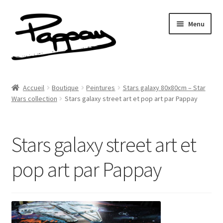
Aller
Aller
Menu
à
au
la
contenu
navigation
A propos
Accueil
Boutique
Peintures
Stars galaxy 80x80cm – Star
Ouvrir
Wars collection
Stars galaxy street art et pop art par Pappay
Réalisations
le
menu
Fresques
enfant
Stars galaxy street art et
Contact
pop art par Pappay
Newsletter
Shop