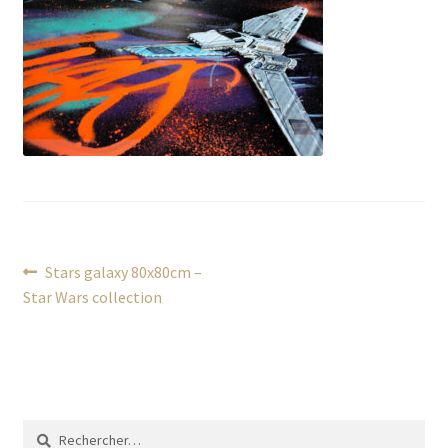
Navigation
Article
Stars galaxy 80x80cm –
précédent :
Star Wars collection
de
l’article
Rechercher :