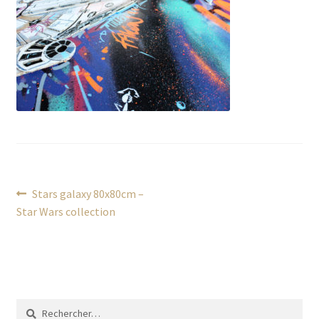
Navigation
Article
Stars galaxy 80x80cm –
précédent :
Star Wars collection
de
l’article
Rechercher :