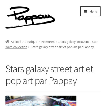
Aller
Aller
Menu
à
au
la
contenu
navigation
A propos
Accueil
Boutique
Peintures
Stars galaxy 80x80cm – Star
Ouvrir
Wars collection
Stars galaxy street art et pop art par Pappay
Réalisations
le
menu
Fresques
enfant
Stars galaxy street art et
Contact
pop art par Pappay
Newsletter
Shop