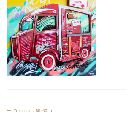
Navigation
Article
Coca truck 60x60cm
précédent :
de