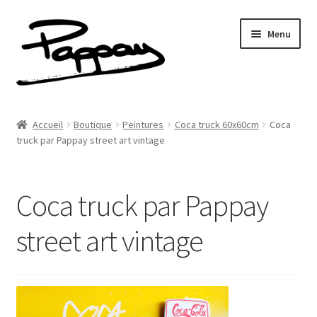
Aller
Aller
Menu
à
au
la
contenu
navigation
A propos
Accueil
Boutique
Peintures
Coca truck 60x60cm
Coca
Ouvrir
truck par Pappay street art vintage
Réalisations
le
menu
Fresques
enfant
Coca truck par Pappay
Contact
street art vintage
Newsletter
Shop