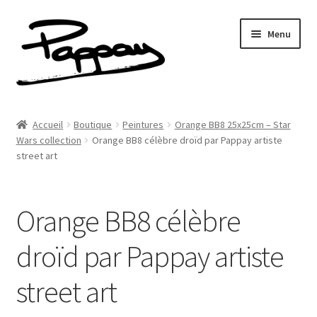
Aller
Aller
Menu
à
au
la
contenu
navigation
A propos
Accueil
Boutique
Peintures
Orange BB8 25x25cm – Star
Ouvrir
Wars collection
Orange BB8 célèbre droïd par Pappay artiste
Réalisations
street art
le
menu
Fresques
enfant
Orange BB8 célèbre
Contact
droïd par Pappay artiste
Newsletter
street art
Shop