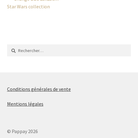
Navigation
précédent :
Star Wars collection
de
l’article
Rechercher :
Conditions générales de vente
Mentions légales
© Pappay 2026