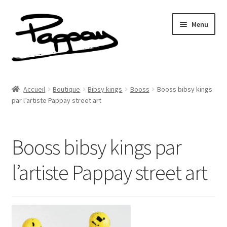
Aller
Aller
Menu
à
au
la
contenu
navigation
A propos
Accueil
Boutique
Bibsy kings
Booss
Booss bibsy kings
Ouvrir
par l’artiste Pappay street art
Réalisations
le
menu
Fresques
enfant
Booss bibsy kings par
Contact
l’artiste Pappay street art
Newsletter
Shop