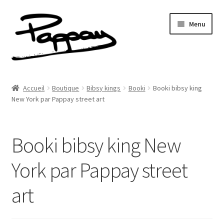
Aller
Aller
Menu
à
au
la
contenu
navigation
A propos
Accueil
Boutique
Bibsy kings
Booki
Booki bibsy king
Ouvrir
New York par Pappay street art
Réalisations
le
menu
Fresques
enfant
Booki bibsy king New
Contact
York par Pappay street
Newsletter
art
Shop