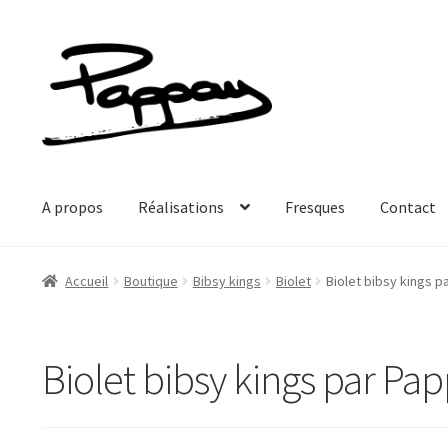
Aller
Aller
à
au
la
contenu
navigation
A propos
Réalisations
Fresques
Contact
Accueil
Boutique
Bibsy kings
Biolet
Biolet bibsy kings p
Biolet bibsy kings par Pa