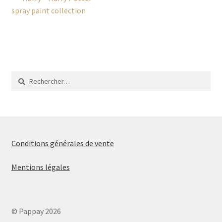
Navigation
précédent :
spray paint collection
de
l’article
Rechercher :
Conditions générales de vente
Mentions légales
© Pappay 2026