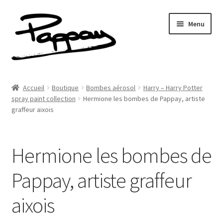
Aller
Aller
Menu
à
au
la
contenu
navigation
A propos
Accueil
Boutique
Bombes aérosol
Harry – Harry Potter
Ouvrir
spray paint collection
Hermione les bombes de Pappay, artiste
Réalisations
graffeur aixois
le
menu
Fresques
enfant
Hermione les bombes de
Contact
Pappay, artiste graffeur
Newsletter
aixois
Shop