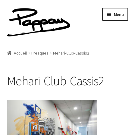
Aller
Aller
Menu
à
au
la
contenu
navigation
A propos
Accueil
Fresques
Mehari-Club-Cassis2
Ouvrir
Réalisations
le
menu
Mehari-Club-Cassis2
Fresques
enfant
Contact
Newsletter
Shop