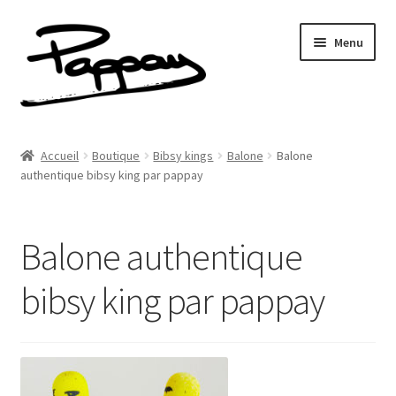
Aller
Aller
Menu
à
au
la
contenu
navigation
A propos
Accueil
Boutique
Bibsy kings
Balone
Balone
Ouvrir
authentique bibsy king par pappay
Réalisations
le
menu
Fresques
enfant
Balone authentique
Contact
bibsy king par pappay
Newsletter
Shop