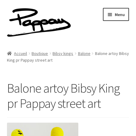
Aller
Aller
Menu
à
au
la
contenu
navigation
A propos
Accueil
Boutique
Bibsy kings
Balone
Balone artoy Bibsy
Ouvrir
King pr Pappay street art
Réalisations
le
menu
Fresques
enfant
Balone artoy Bibsy King
Contact
pr Pappay street art
Newsletter
Shop