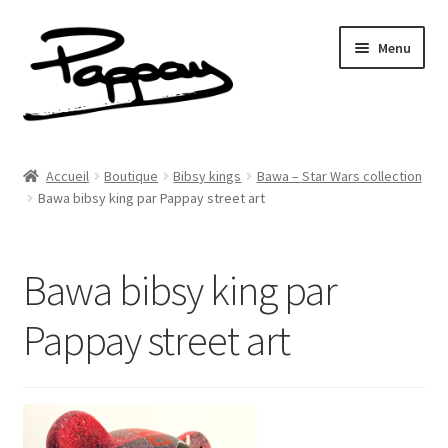
Aller
Aller
Menu
à
au
la
contenu
navigation
A propos
Accueil
Boutique
Bibsy kings
Bawa – Star Wars collection
Ouvrir
Bawa bibsy king par Pappay street art
Réalisations
le
menu
Fresques
enfant
Bawa bibsy king par
Contact
Pappay street art
Newsletter
Shop