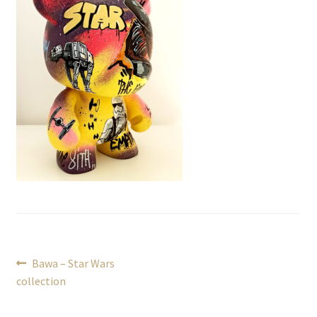
Navigation
Article
Bawa – Star Wars
précédent :
collection
de