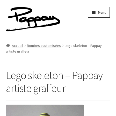
Aller
Aller
Menu
à
au
la
contenu
navigation
A propos
Accueil
Bombes customisées
Lego skeleton – Pappay
Ouvrir
artiste graffeur
Réalisations
le
menu
Fresques
enfant
Lego skeleton – Pappay
Contact
artiste graffeur
Newsletter
Shop