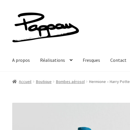
Aller
Aller
à
au
la
contenu
navigation
A propos
Réalisations
Fresques
Contact
Accueil
Boutique
Bombes aérosol
Hermione – Harry Potter