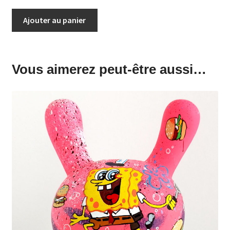
quantité
Ajouter au panier
de
Street
view
50x50cm
Vous aimerez peut-être aussi…