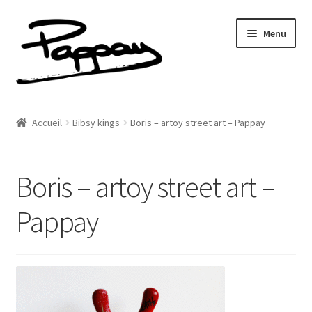
Aller
Aller
Menu
à
au
la
contenu
navigation
A propos
Accueil
Bibsy kings
Boris – artoy street art – Pappay
Ouvrir
Réalisations
le
menu
Boris – artoy street art –
Fresques
enfant
Pappay
Contact
Newsletter
Shop