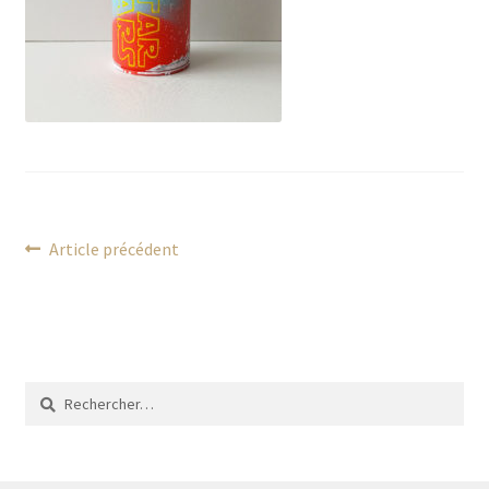
Navigation
Article
Article précédent
précédent :
de
l’article
Rechercher :