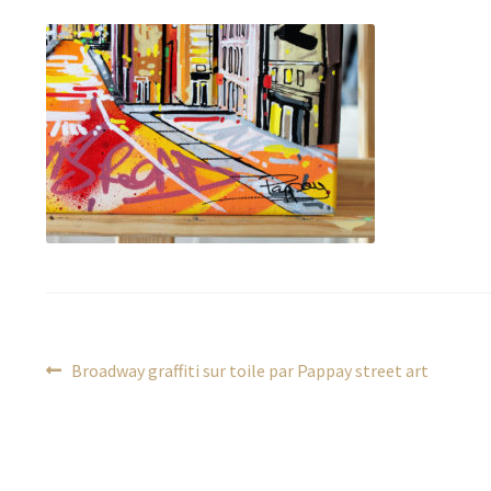
Navigation
Article
Broadway graffiti sur toile par Pappay street art
précédent :
de
l’article