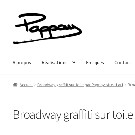
Aller
Aller
à
au
la
contenu
navigation
A propos
Réalisations
Fresques
Contact
Accueil
Broadway graffiti sur toile par Pappay street art
Broa
Broadway graffiti sur toile