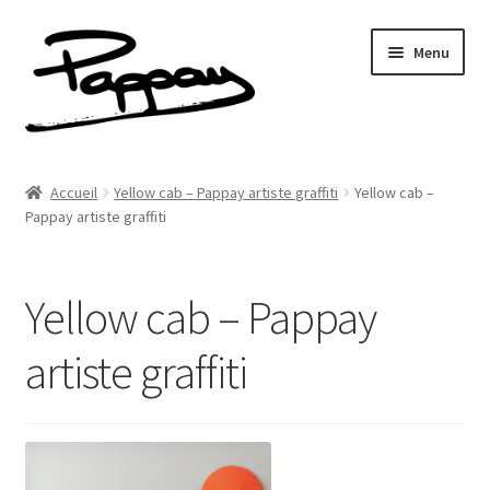
Aller
Aller
Menu
à
au
la
contenu
navigation
A propos
Accueil
Yellow cab – Pappay artiste graffiti
Yellow cab –
Ouvrir
Pappay artiste graffiti
Réalisations
le
menu
Fresques
enfant
Yellow cab – Pappay
Contact
artiste graffiti
Newsletter
Shop