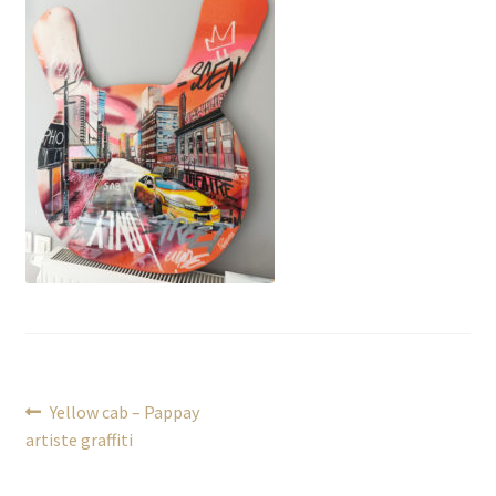
Navigation
Article
Yellow cab – Pappay
précédent :
artiste graffiti
de