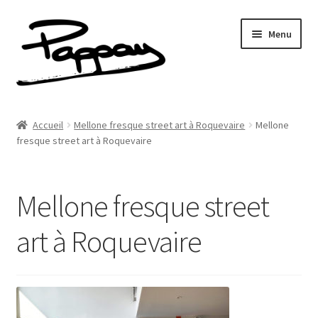
Aller
Aller
Menu
à
au
la
contenu
navigation
A propos
Accueil
Mellone fresque street art à Roquevaire
Mellone
Ouvrir
fresque street art à Roquevaire
Réalisations
le
menu
Fresques
enfant
Mellone fresque street
Contact
art à Roquevaire
Newsletter
Shop