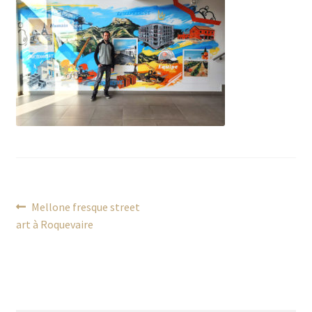
Navigation
Article
Mellone fresque street
précédent :
art à Roquevaire
de
l’article