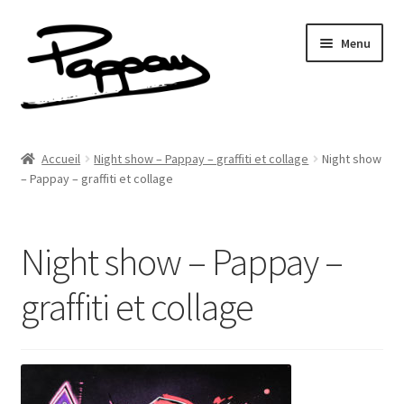
Aller
Aller
Menu
à
au
la
contenu
navigation
A propos
Accueil
Night show – Pappay – graffiti et collage
Night show
Ouvrir
– Pappay – graffiti et collage
Réalisations
le
menu
Fresques
enfant
Night show – Pappay –
Contact
graffiti et collage
Newsletter
Shop