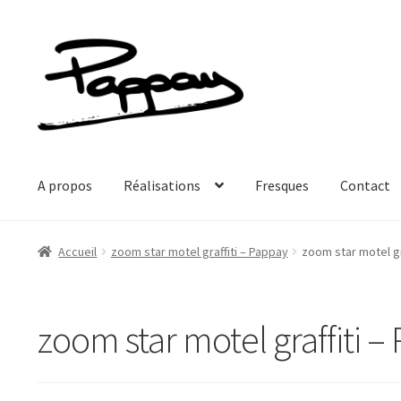
Aller
Aller
à
au
la
contenu
navigation
A propos
Réalisations
Fresques
Contact
Accueil
zoom star motel graffiti – Pappay
zoom star motel gr
zoom star motel graffiti –