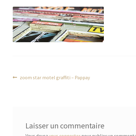
Navigation
Article
zoom star motel graffiti – Pappay
précédent :
de
l’article
Laisser un commentaire
Vous devez
vous connecter
pour publier un commenta